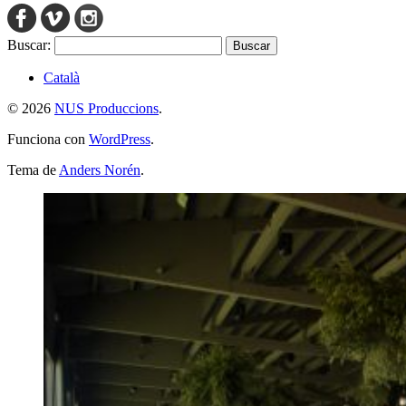
Buscar:
Català
© 2026
NUS Produccions
.
Funciona con
WordPress
.
Tema de
Anders Norén
.