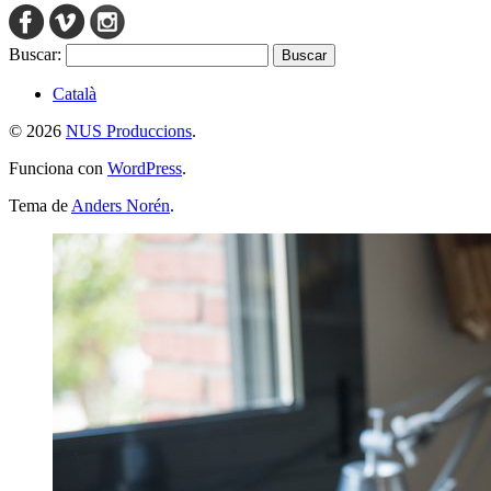
Buscar:
Català
© 2026
NUS Produccions
.
Funciona con
WordPress
.
Tema de
Anders Norén
.