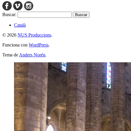
Buscar:
Català
© 2026
NUS Produccions
.
Funciona con
WordPress
.
Tema de
Anders Norén
.