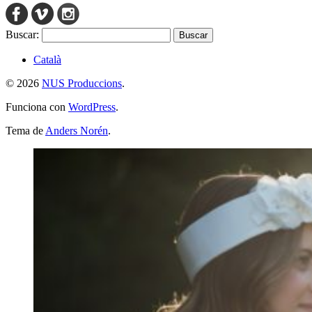
Buscar:
Català
© 2026
NUS Produccions
.
Funciona con
WordPress
.
Tema de
Anders Norén
.