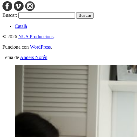
Buscar:
Català
© 2026
NUS Produccions
.
Funciona con
WordPress
.
Tema de
Anders Norén
.