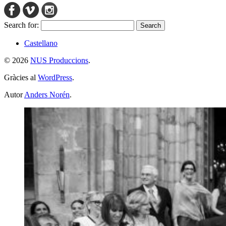
Search for:
Castellano
© 2026
NUS Produccions
.
Gràcies al
WordPress
.
Autor
Anders Norén
.