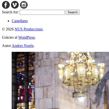
Search for:
Castellano
© 2026
NUS Produccions
.
Gràcies al
WordPress
.
Autor
Anders Norén
.