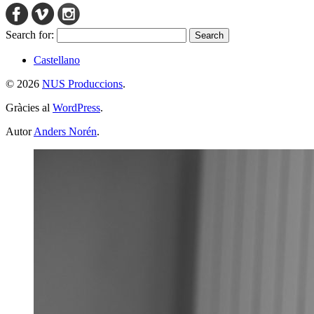
Search for:
Castellano
© 2026
NUS Produccions
.
Gràcies al
WordPress
.
Autor
Anders Norén
.