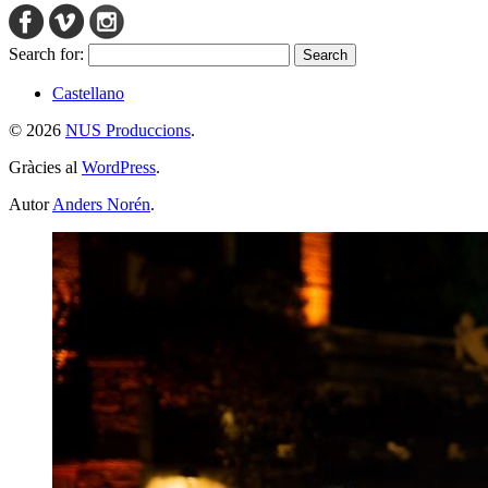
Search for:
Castellano
© 2026
NUS Produccions
.
Gràcies al
WordPress
.
Autor
Anders Norén
.