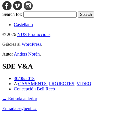
Search for:
Castellano
© 2026
NUS Produccions
.
Gràcies al
WordPress
.
Autor
Anders Norén
.
SDE V&A
30/06/2018
A
CASAMENTS
,
PROJECTES
,
VIDEO
Concepción Bell Recó
← Entrada anterior
Entrada següent →