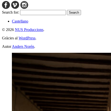
Search for:
Castellano
© 2026
NUS Produccions
.
Gràcies al
WordPress
.
Autor
Anders Norén
.