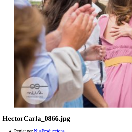
HectorCarla_0866.jpg
Penjat per
NusProduccions