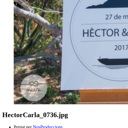
HectorCarla_0736.jpg
Penjat per
NusProduccions