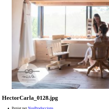
HectorCarla_0128.jpg
Penjat per
NusProduccions