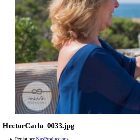
HectorCarla_0033.jpg
Penjat per
NusProduccions