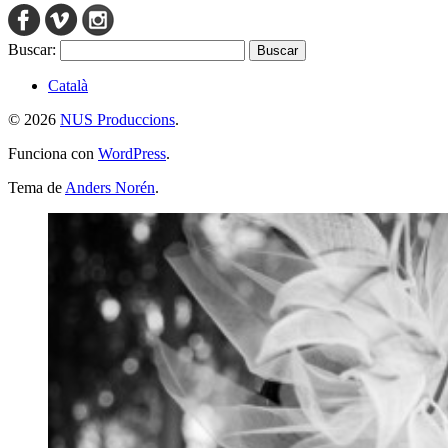
Buscar:
Català
© 2026
NUS Produccions
.
Funciona con
WordPress
.
Tema de
Anders Norén
.