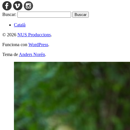
Buscar:
Català
© 2026
NUS Produccions
.
Funciona con
WordPress
.
Tema de
Anders Norén
.