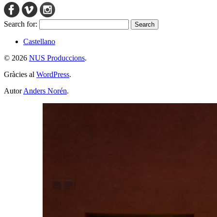
Search for:
Castellano
© 2026
NUS Produccions
.
Gràcies al
WordPress
.
Autor
Anders Norén
.