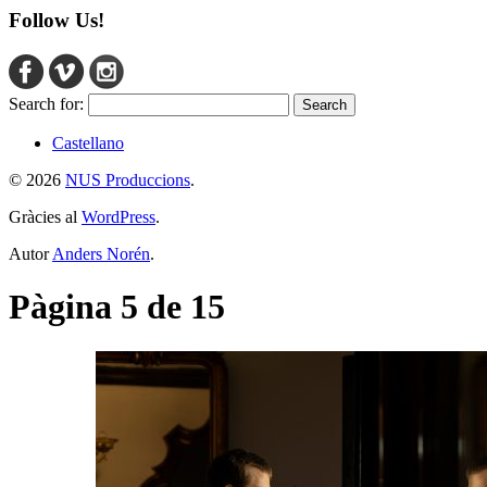
Follow Us!
Search for:
Castellano
© 2026
NUS Produccions
.
Gràcies al
WordPress
.
Autor
Anders Norén
.
Pàgina 5 de 15