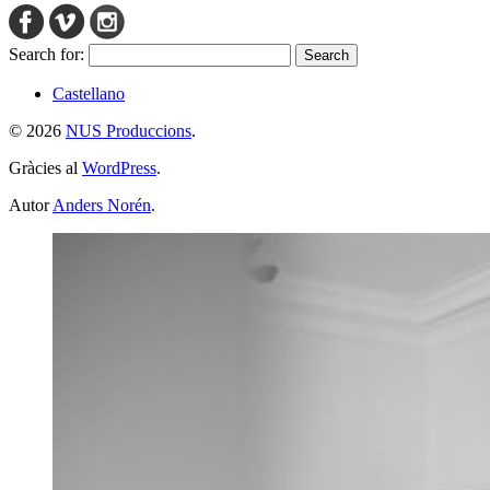
Search for:
Castellano
© 2026
NUS Produccions
.
Gràcies al
WordPress
.
Autor
Anders Norén
.